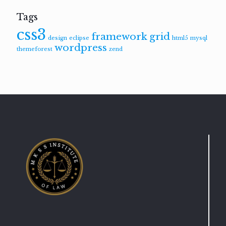
Tags
css3
framework
grid
design
eclipse
html5
mysql
wordpress
themeforest
zend