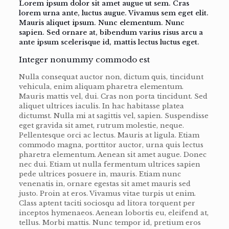
Lorem ipsum dolor sit amet augue ut sem. Cras
lorem urna ante, luctus augue. Vivamus sem eget elit.
Mauris aliquet ipsum. Nunc elementum. Nunc
sapien. Sed ornare at, bibendum varius risus arcu a
ante ipsum scelerisque id, mattis lectus luctus eget.
Integer nonummy commodo est
Nulla consequat auctor non, dictum quis, tincidunt
vehicula, enim aliquam pharetra elementum.
Mauris mattis vel, dui. Cras non porta tincidunt. Sed
aliquet ultrices iaculis. In hac habitasse platea
dictumst. Nulla mi at sagittis vel, sapien. Suspendisse
eget gravida sit amet, rutrum molestie, neque.
Pellentesque orci ac lectus. Mauris at ligula. Etiam
commodo magna, porttitor auctor, urna quis lectus
pharetra elementum. Aenean sit amet augue. Donec
nec dui. Etiam ut nulla fermentum ultrices sapien
pede ultrices posuere in, mauris. Etiam nunc
venenatis in, ornare egestas sit amet mauris sed
justo. Proin at eros. Vivamus vitae turpis ut enim.
Class aptent taciti sociosqu ad litora torquent per
inceptos hymenaeos. Aenean lobortis eu, eleifend at,
tellus. Morbi mattis. Nunc tempor id, pretium eros