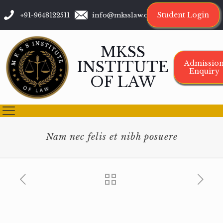
Student Login
+91-9648122511
info@mksslaw.org
MKSS
INSTITUTE
Admissio
Enquiry
OF LAW
Nam nec felis et nibh posuere