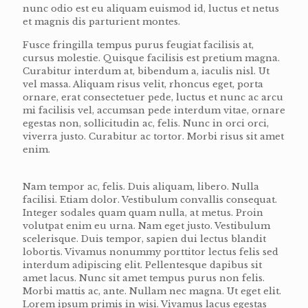
nunc odio est eu aliquam euismod id, luctus et netus
et magnis dis parturient montes.
Fusce fringilla tempus purus feugiat facilisis at,
cursus molestie. Quisque facilisis est pretium magna.
Curabitur interdum at, bibendum a, iaculis nisl. Ut
vel massa. Aliquam risus velit, rhoncus eget, porta
ornare, erat consectetuer pede, luctus et nunc ac arcu
mi facilisis vel, accumsan pede interdum vitae, ornare
egestas non, sollicitudin ac, felis. Nunc in orci orci,
viverra justo. Curabitur ac tortor. Morbi risus sit amet
enim.
Nam tempor ac, felis. Duis aliquam, libero. Nulla
facilisi. Etiam dolor. Vestibulum convallis consequat.
Integer sodales quam quam nulla, at metus. Proin
volutpat enim eu urna. Nam eget justo. Vestibulum
scelerisque. Duis tempor, sapien dui lectus blandit
lobortis. Vivamus nonummy porttitor lectus felis sed
interdum adipiscing elit. Pellentesque dapibus sit
amet lacus. Nunc sit amet tempus purus non felis.
Morbi mattis ac, ante. Nullam nec magna. Ut eget elit.
Lorem ipsum primis in wisi. Vivamus lacus egestas