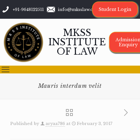
Student Login
+91-9648122511
info@mksslaw.org
MKSS
INSTITUTE
Admissio
Enquiry
OF LAW
Mauris interdum velit
Published by
aryaa786
at
February 3, 2017